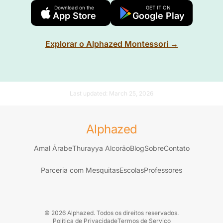
Download on the
GET IT ON
App Store
Google Play
Explorar o Alphazed Montessori →
Last updated:
March 25, 2026
Alphazed
Amal Árabe
Thurayya Alcorão
Blog
Sobre
Contato
Parceria com Mesquitas
Escolas
Professores
© 2026 Alphazed. Todos os direitos reservados.
Política de Privacidade
Termos de Serviço