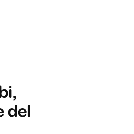
bi,
e del