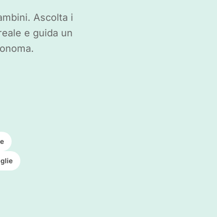
mbini. Ascolta i
reale e guida un
utonoma.
ce
glie