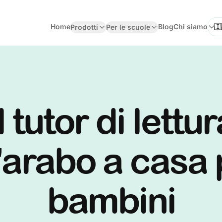
Home
Blog
Chi siamo
Prodotti
Per le scuole
Sel
l tutor di lettu
'arabo a casa 
bambini