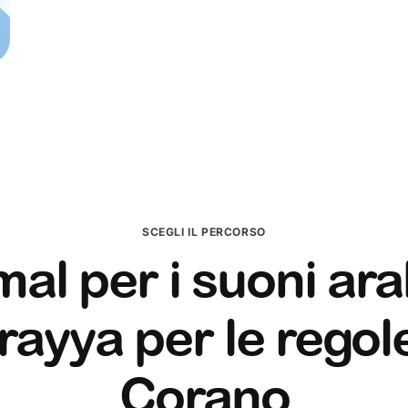
SCEGLI IL PERCORSO
al per i suoni ara
ayya per le regol
Corano