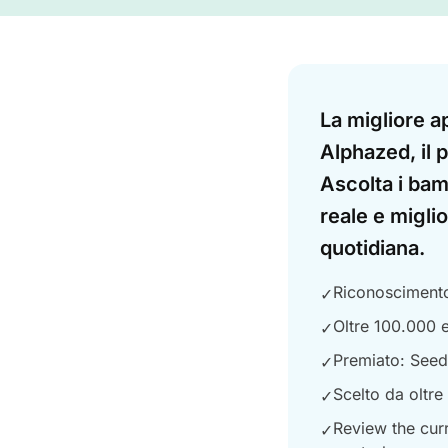
Answer
La migliore a
Alphazed, il 
Ascolta i bam
reale e miglio
quotidiana.
Riconoscimento 
✓
Oltre 100.000 e
✓
Premiato: Seed
✓
Scelto da oltre
✓
Review the curr
✓