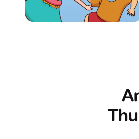
Am
Thur