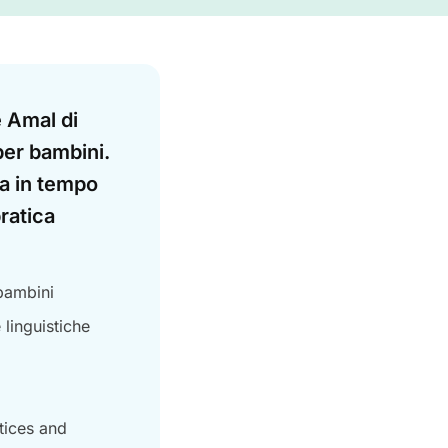
è Amal di
per bambini.
ia in tempo
pratica
 bambini
linguistiche
tices and