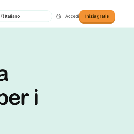
Accedi
Inizia gratis
eziona Lingua
ra
per i