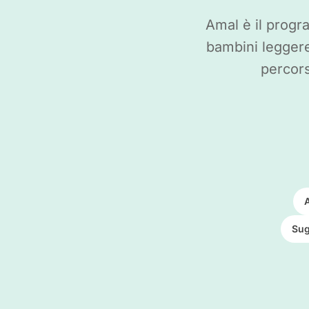
Amal è il progr
bambini leggere
percors
A
Sug