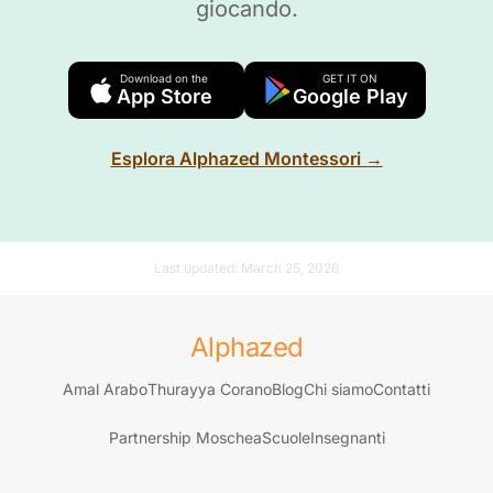
giocando.
Download on the
GET IT ON
App Store
Google Play
Esplora Alphazed Montessori →
Last updated:
March 25, 2026
Alphazed
Amal Arabo
Thurayya Corano
Blog
Chi siamo
Contatti
Partnership Moschea
Scuole
Insegnanti