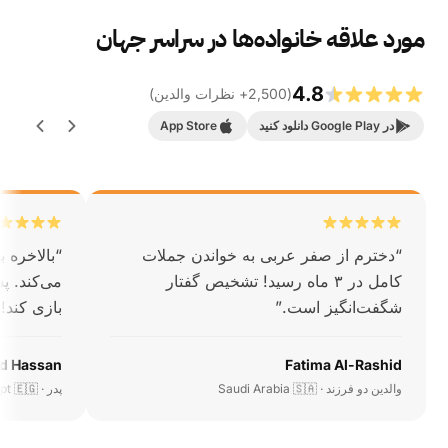
مورد علاقه خانواده‌ها در سراسر جهان
4.8
(
2,500
+
نظرات والدین
)
در Google Play دانلود کنید
App Store
“
دخترم از صفر عربی به خواندن جملات
“
بالاخره 
کامل در ۳ ماه رسید! تشخیص گفتار
شگفت‌انگیز است.
”
بازی کند!
”
d Hassan
Fatima Al-Rashid
والدین دو فرزند · Saudi Arabia 🇸🇦
پدر · Egypt 🇪🇬